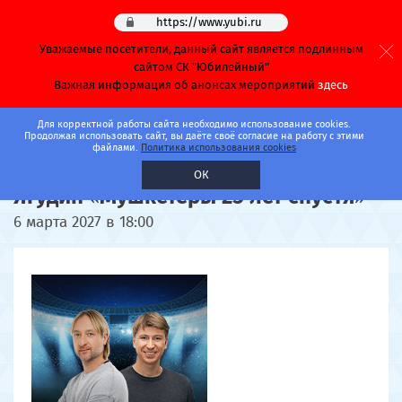
https://www.yubi.ru
Уважаемые посетители, данный сайт является подлинным
сайтом СК "Юбилейный"
Важная информация об анонсах мероприятий
здесь
Главная
Афиша
Спорт
Концерты
Для корректной работы сайта необходимо использование cookies.
Продолжая использовать сайт, вы даёте своё согласие на работу с этими
файлами.
Политика использования cookies
Евгений Плющенко и Алексей
ОК
Ягудин «Мушкетеры 25 лет спустя»
6 марта 2027 в 18:00