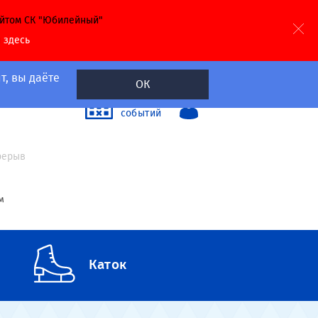
айтом СК "Юбилейный"
й
здесь
т, вы даёте
ОК
40
Календарь
событий
а
ерерыв
м
Каток