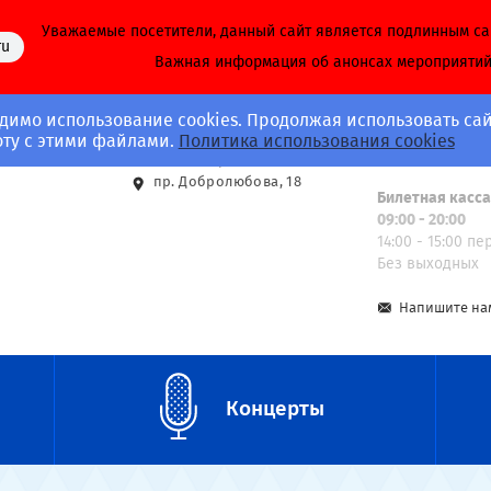
Уважаемые посетители, данный сайт является подлинным с
ru
Важная информация об анонсах мероприяти
димо использование cookies. Продолжая использовать сай
Адрес
Call-центр
оту с этими файлами.
Политика использования cookies
8 (812) 703-40-
ст. м. Спортивная
пр. Добролюбова, 18
Билетная касс
09:00 - 20:00
14:00 - 15:00 п
Без выходных
Напишите на
Концерты