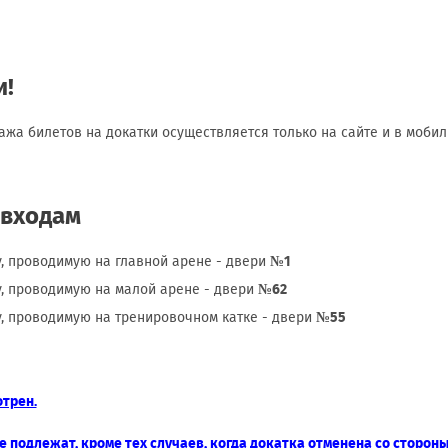
и!
ажа билетов на докатки осуществляется только на сайте и в моби
входам
у, проводимую на главной арене - двери
№1
у, проводимую на малой арене - двери
№62
у, проводимую на тренировочном катке - двери
№55
отрен.
е подлежат, кроме тех случаев, когда докатка отменена со сторон