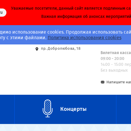
Уважаемые посетители, данный сайт является подлинным с
ru
Важная информация об анонсах мероприяти
димо использование cookies. Продолжая использовать сай
Адрес
Call-центр
оту с этими файлами.
Политика использования cookies
8 (812) 703-40-
ст. м. Спортивная
пр. Добролюбова, 18
Билетная касс
09:00 - 20:00
14:00 - 15:00 п
Без выходных
Напишите на
Концерты