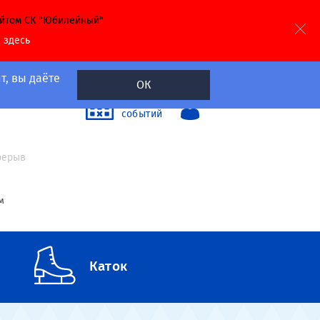
айтом СК "Юбилейный"
й
здесь
т, вы даёте
ОК
40
Календарь
событий
а
ерерыв
м
Каток