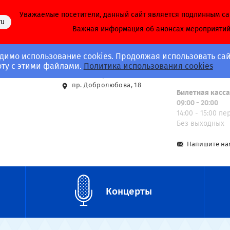
Уважаемые посетители, данный сайт является подлинным с
ru
Важная информация об анонсах мероприяти
димо использование cookies. Продолжая использовать сай
Адрес
Call-центр
оту с этими файлами.
Политика использования cookies
8 (812) 703-40-
ст. м. Спортивная
пр. Добролюбова, 18
Билетная касс
09:00 - 20:00
14:00 - 15:00 п
Без выходных
Напишите на
Концерты