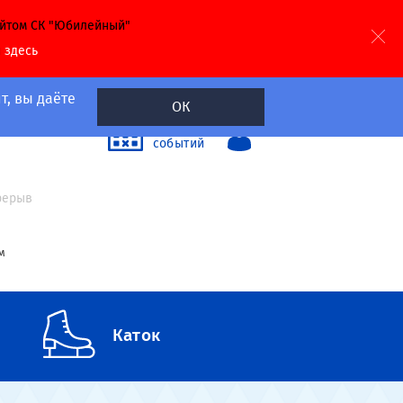
айтом СК "Юбилейный"
й
здесь
т, вы даёте
ОК
40
Календарь
событий
а
ерерыв
м
Каток