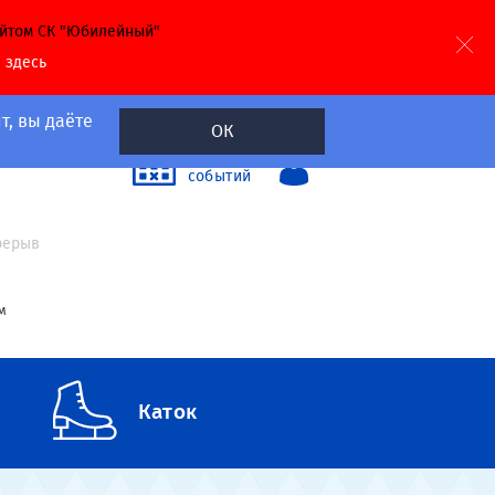
айтом СК "Юбилейный"
й
здесь
т, вы даёте
ОК
40
Календарь
событий
а
ерерыв
м
Каток