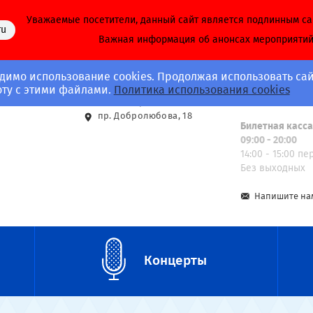
Уважаемые посетители, данный сайт является подлинным с
ru
Важная информация об анонсах мероприяти
димо использование cookies. Продолжая использовать сай
Адрес
Call-центр
оту с этими файлами.
Политика использования cookies
8 (812) 703-40-
ст. м. Спортивная
пр. Добролюбова, 18
Билетная касс
09:00 - 20:00
14:00 - 15:00 п
Без выходных
Напишите на
Концерты