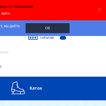
айтом СК "Юбилейный"
й
здесь
т, вы даёте
ОК
40
Календарь
событий
а
ерерыв
м
Каток