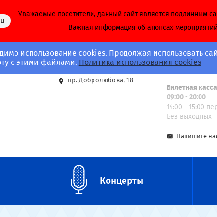
Уважаемые посетители, данный сайт является подлинным с
ru
Важная информация об анонсах мероприяти
димо использование cookies. Продолжая использовать сай
Адрес
Call-центр
оту с этими файлами.
Политика использования cookies
8 (812) 703-40-
ст. м. Спортивная
пр. Добролюбова, 18
Билетная касс
09:00 - 20:00
14:00 - 15:00 п
Без выходных
Напишите на
Концерты