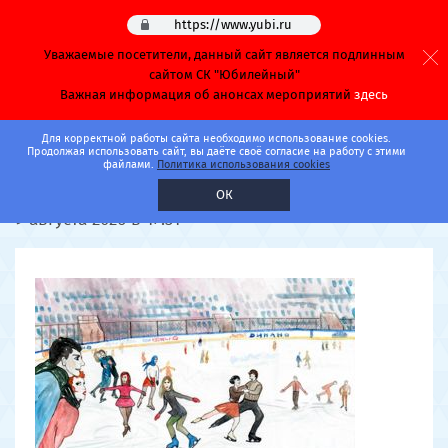
https://www.yubi.ru
Уважаемые посетители, данный сайт является подлинным
сайтом СК "Юбилейный"
Важная информация об анонсах мероприятий
здесь
Главная
Афиша
Каток
Для корректной работы сайта необходимо использование cookies.
Продолжая использовать сайт, вы даёте своё согласие на работу с этими
файлами.
Политика использования cookies
Часовая спортивная докатка
ОК
9 августа 2026 в 17:31