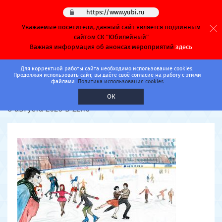
https://www.yubi.ru
Уважаемые посетители, данный сайт является подлинным
сайтом СК "Юбилейный"
Важная информация об анонсах мероприятий
здесь
Главная
Афиша
Каток
Для корректной работы сайта необходимо использование cookies.
Продолжая использовать сайт, вы даёте своё согласие на работу с этими
файлами.
Политика использования cookies
Часовая спортивная докатка
ОК
8 августа 2026 в 22:16