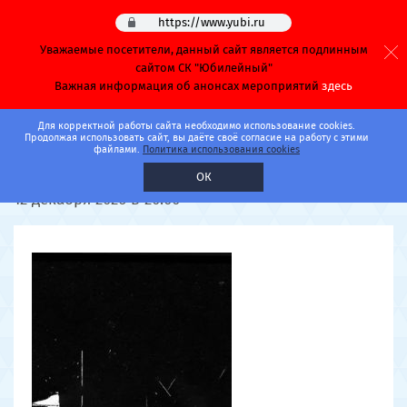
https://www.yubi.ru
Уважаемые посетители, данный сайт является подлинным
сайтом СК "Юбилейный"
Важная информация об анонсах мероприятий
здесь
Главная
Афиша
Концерты
Для корректной работы сайта необходимо использование cookies.
Продолжая использовать сайт, вы даёте своё согласие на работу с этими
файлами.
Политика использования cookies
Тринадцать карат
ОК
12 декабря 2026 в 20:00