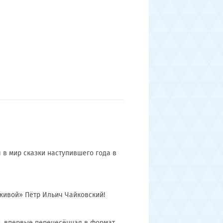
 в мир сказки наступившего года в
живой» Пётр Ильич Чайковский!
, впервые перенесённая в формат