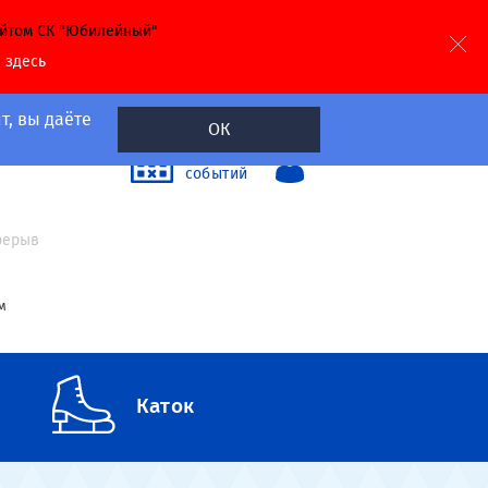
айтом СК "Юбилейный"
й
здесь
т, вы даёте
ОК
40
Календарь
событий
а
ерерыв
м
Каток