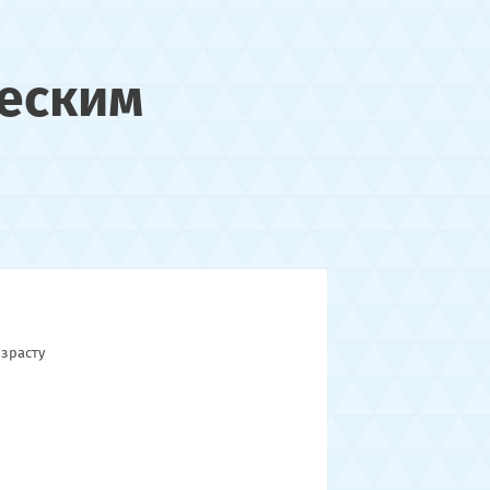
еским
зрасту