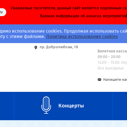
Уважаемые посетители, данный сайт является подлинным с
ru
Важная информация об анонсах мероприяти
димо использование cookies. Продолжая использовать сай
Адрес
Call-центр
оту с этими файлами.
Политика использования cookies
8 (812) 703-40-
ст. м. Спортивная
пр. Добролюбова, 18
Билетная касс
09:00 - 20:00
14:00 - 15:00 п
Без выходных
Напишите на
Концерты