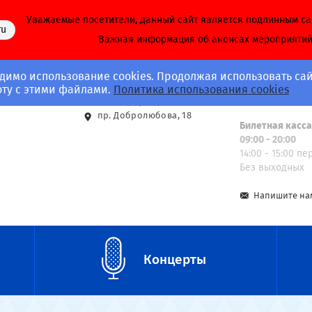
Уважаемые посетители, данный сайт является подлинным с
ru
Важная информация об анонсах мероприяти
димо использование cookies. Продолжая использовать сай
Адрес
Call-центр
оту с этими файлами.
Политика использования cookies
8 (812) 703-40-
ст. м. Спортивная
пр. Добролюбова, 18
Билетная касс
09:00 - 20:00
14:00 - 15:00 п
Без выходных
Напишите на
Концерты