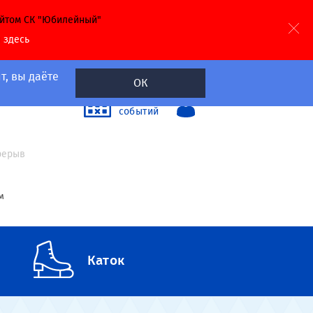
айтом СК "Юбилейный"
й
здесь
т, вы даёте
ОК
40
Календарь
событий
а
ерерыв
м
Каток