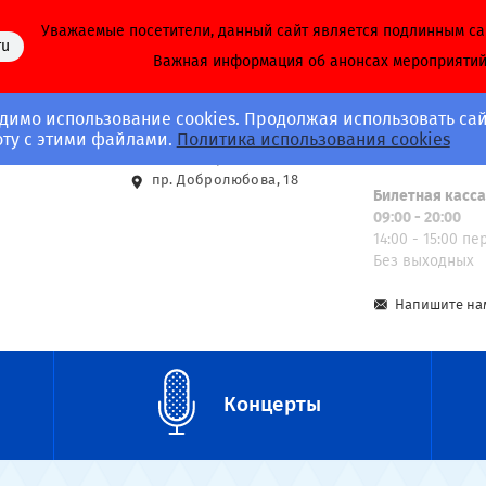
Уважаемые посетители, данный сайт является подлинным с
ru
Важная информация об анонсах мероприяти
димо использование cookies. Продолжая использовать сай
Адрес
Call-центр
оту с этими файлами.
Политика использования cookies
8 (812) 703-40-
ст. м. Спортивная
пр. Добролюбова, 18
Билетная касс
09:00 - 20:00
14:00 - 15:00 п
Без выходных
Напишите на
Концерты