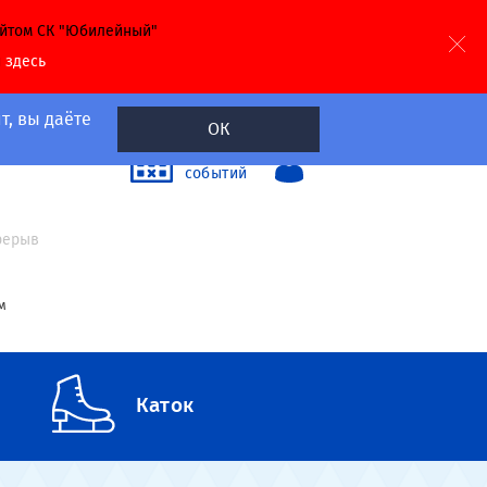
айтом СК "Юбилейный"
й
здесь
т, вы даёте
ОК
40
Календарь
событий
а
ерерыв
м
Каток