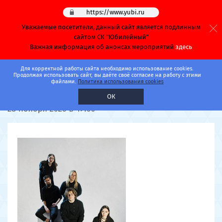
https://www.yubi.ru
Уважаемые посетители, данный сайт является подлинным
сайтом СК "Юбилейный"
Важная информация об анонсах мероприятий
здесь
Главная
Афиша
Концерты
Для корректной работы сайта необходимо использование cookies.
Продолжая использовать сайт, вы даёте своё согласие на работу с этими
файлами.
Политика использования cookies
Бонд с кнопкой
ОК
28 ноября 2026 в 19:00