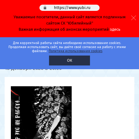
https://www.yubi.ru
Уважаемые посетители, данный сайт является подлинным
сайтом СК "Юбилейный"
Важная информация об анонсах мероприятий
здесь
Главная
Афиша
Концерты
Для корректной работы сайта необходимо использование cookies.
Продолжая использовать сайт, вы даёте своё согласие на работу с этими
файлами.
Политика использования cookies
АлисА
ОК
18 декабря 2026 в 20:00