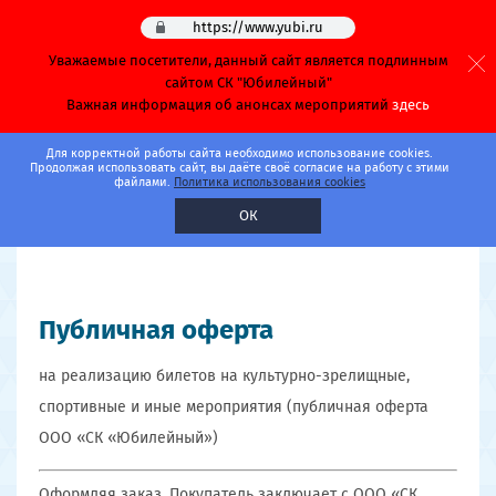
https://www.yubi.ru
Уважаемые посетители, данный сайт является подлинным
сайтом СК "Юбилейный"
Важная информация об анонсах мероприятий
здесь
Главная
Для корректной работы сайта необходимо использование cookies.
Продолжая использовать сайт, вы даёте своё согласие на работу с этими
файлами.
Политика использования cookies
Публичная оферта
ОК
Публичная оферта
на реализацию билетов на культурно-зрелищные,
спортивные и иные мероприятия (публичная оферта
ООО «СК «Юбилейный»)
Оформляя заказ, Покупатель заключает с ООО «СК