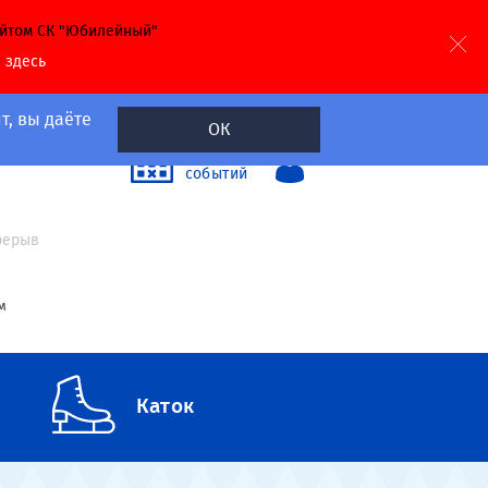
айтом СК "Юбилейный"
й
здесь
т, вы даёте
ОК
40
Календарь
событий
а
ерерыв
м
Каток