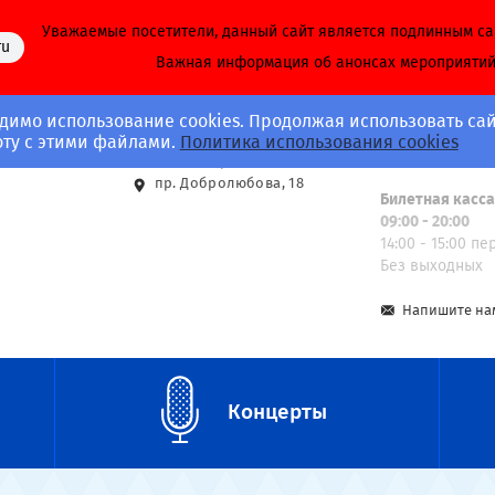
Уважаемые посетители, данный сайт является подлинным с
ru
Важная информация об анонсах мероприяти
димо использование cookies. Продолжая использовать сай
Адрес
Call-центр
оту с этими файлами.
Политика использования cookies
8 (812) 703-40-
ст. м. Спортивная
пр. Добролюбова, 18
Билетная касс
09:00 - 20:00
14:00 - 15:00 п
Без выходных
Напишите на
Концерты