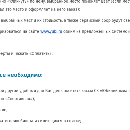
но «кликнуть» по нему, выбранное место поменяет цвет (если мест
л это место и оформляет на него заказ);
 выбранных мест и их стоимость, а также сервисный сбор будут све
оризоваться на сайте
www.yubi.ru
одним из предложенных Системой 
ерты и нажать «Оплатить».
ссе необходимо:
й другой удобный для Вас день посетить кассы СК «Юбилейный» по
ро «Спортивная»);
тие;
категорию билета из имеющихся в списке;