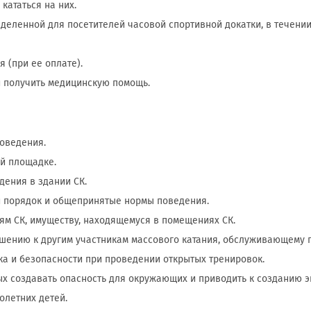
 кататься на них.
еделенной для посетителей часовой спортивной докатки, в течении 
я (при ее оплате).
 и получить медицинскую помощь.
поведения.
ой площадке.
дения в здании СК.
й порядок и общепринятые нормы поведения.
иям СК, имуществу, находящемуся в помещениях СК.
ношению к другим участникам массового катания, обслуживающему п
а и безопасности при проведении открытых тренировок.
ных создавать опасность для окружающих и приводить к созданию 
олетних детей.