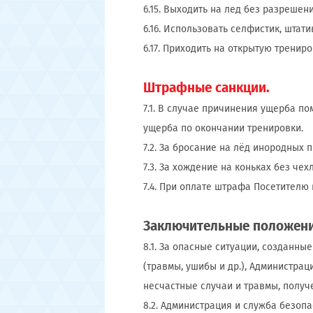
6.15. Выходить на лед без разрешен
6.16. Использовать селфистик, штат
6.17. Приходить на открытую тренир
Штрафные санкции.
7.1. В случае причинения ущерба п
ущерба по окончании тренировки.
7.2. За бросание на лёд инородных 
7.3. За хождение на коньках без че
7.4. При оплате штрафа Посетителю
Заключительные положен
8.1. За опасные ситуации, созданн
(травмы, ушибы и др.), Администрац
несчастные случаи и травмы, получ
8.2. Администрация и служба безопа