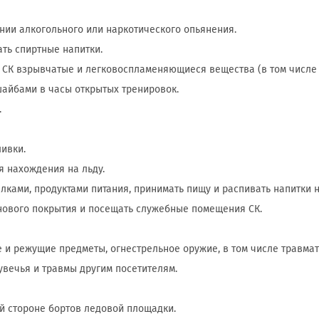
оянии алкогольного или наркотического опьянения.
ать спиртные напитки.
ии СК взрывчатые и легковоспламеняющиеся вещества (в том числе
шайбами в часы открытых тренировок.
.
ливки.
мя нахождения на льду.
ылками, продуктами питания, принимать пищу и распивать напитки н
зинового покрытия и посещать служебные помещения СК.
ие и режущие предметы, огнестрельное оружие, в том числе травма
увечья и травмы другим посетителям.
ей стороне бортов ледовой площадки.