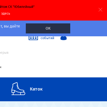
айтом СК "Юбилейный"
й
здесь
т, вы даёте
ОК
40
Календарь
событий
а
ерерыв
м
Каток