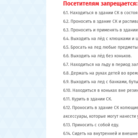
Посетителям запрещается:
6.1. Находиться в здании СК в сост
6.2. Проносить в здание СК и распив
6.3. Проносить и применять в здан
6.4. Выходить на лёд с клюшками и 
6.5. Бросать на лед любые предметы
6.6. Выходить на лёд без коньков.
6.7. Находиться на льду в период за
6.8. Держать на руках детей во вре
6.9. Выходить на лед с банками, бут
6.10. Находиться в коньках вне ре
6.11. Курить в здании СК.
6.12. Проносить в здание СК колющ
аксессуары, которые могут нанести 
6.13. Приносить с собой еду.
6.14. Сидеть на внутренней и внешн