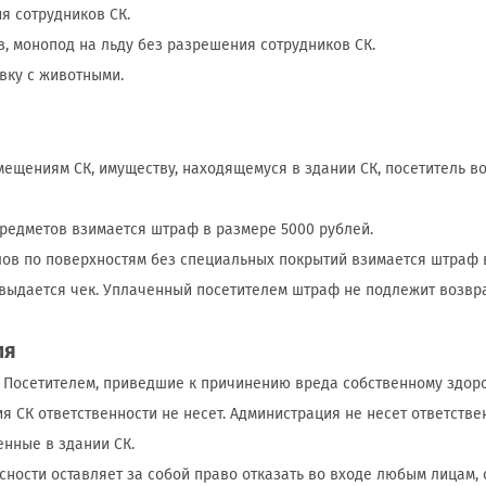
ия сотрудников СК.
ив, монопод на льду без разрешения сотрудников СК.
овку с животными.
омещениям СК, имуществу, находящемуся в здании СК, посетитель 
предметов взимается штраф в размере 5000 рублей.
хлов по поверхностям без специальных покрытий взимается штраф 
 выдается чек. Уплаченный посетителем штраф не подлежит возвра
ия
ые Посетителем, приведшие к причинению вреда собственному здор
ия СК ответственности не несет. Администрация не несет ответств
енные в здании СК.
сности оставляет за собой право отказать во входе любым лицам,