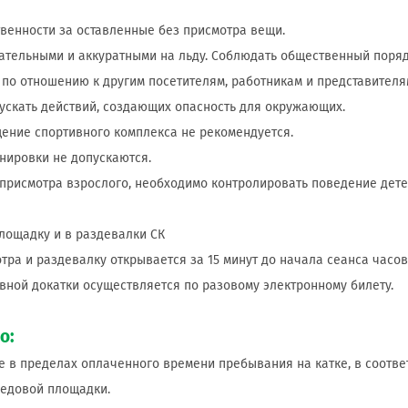
ственности за оставленные без присмотра вещи.
имательными и аккуратными на льду. Соблюдать общественный пор
 по отношению к другим посетителям, работникам и представител
ускать действий, создающих опасность для окружающих.
щение спортивного комплекса не рекомендуется.
ренировки не допускаются.
з присмотра взрослого, необходимо контролировать поведение дете
площадку и в раздевалки СК
мотра и раздевалку открывается за 15 минут до начала сеанса часо
ивной докатки осуществляется по разовому электронному билету.
о:
ке в пределах оплаченного времени пребывания на катке, в соотв
едовой площадки.