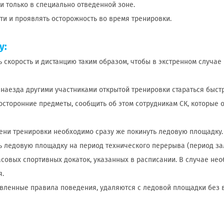
ки только в специально отведенной зоне.
ти и проявлять осторожность во время тренировки.
у:
ь скорость и дистанцию таким образом, чтобы в экстренном случае
 наезда другими участниками открытой тренировки стараться быст
посторонние предметы, сообщить об этом сотрудникам СК, которые 
мени тренировки необходимо сразу же покинуть ледовую площадку.
ть ледовую площадку на период технического перерыва (период за
совых спортивных докаток, указанных в расписании. В случае не
я.
новленные правила поведения, удаляются с ледовой площадки без