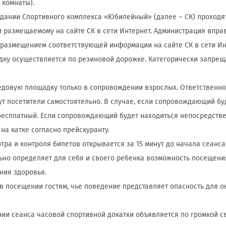
 комнаты).
 здании Спортивного комплекса «Юбилейный» (далее – СК) проходя
 размещаемому на сайте СК в сети Интернет. Администрация впра
 размещением соответствующей информации на сайте СК в сети Ин
адку осуществляется по резиновой дорожке. Категорически запреща
 ледовую площадку только в сопровождении взрослых. Ответственно
сут посетители самостоятельно. В случае, если сопровождающий б
бесплатный. Если сопровождающий будет находиться непосредстве
на катке согласно прейскуранту.
мотра и контроля билетов открывается за 15 минут до начала сеанс
льно определяет для себя и своего ребенка возможность посещен
ния здоровья.
ь в посещении гостям, чье поведение представляет опасность для 
ании сеанса часовой спортивной докатки объявляется по громкой с