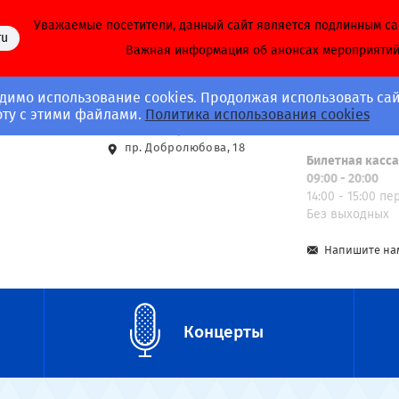
Уважаемые посетители, данный сайт является подлинным с
ru
Важная информация об анонсах мероприяти
димо использование cookies. Продолжая использовать сай
Адрес
Call-центр
оту с этими файлами.
Политика использования cookies
8 (812) 703-40-
ст. м. Спортивная
пр. Добролюбова, 18
Билетная касс
09:00 - 20:00
14:00 - 15:00 п
Без выходных
Напишите на
Концерты