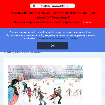
https://www.yubi.ru
Уважаемые посетители, данный сайт является подлинным
сайтом СК "Юбилейный"
Важная информация об анонсах мероприятий
здесь
Главная
Афиша
Каток
Для корректной работы сайта необходимо использование cookies.
Продолжая использовать сайт, вы даёте своё согласие на работу с этими
файлами.
Политика использования cookies
Часовая спортивная докатка
ОК
6 августа 2026 в 23:31