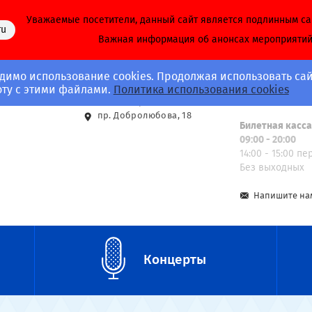
Уважаемые посетители, данный сайт является подлинным с
ru
Важная информация об анонсах мероприяти
димо использование cookies. Продолжая использовать сай
Адрес
Call-центр
оту с этими файлами.
Политика использования cookies
8 (812) 703-40-
ст. м. Спортивная
пр. Добролюбова, 18
Билетная касс
09:00 - 20:00
14:00 - 15:00 п
Без выходных
Напишите на
Концерты