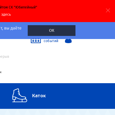
айтом СК "Юбилейный"
й
здесь
т, вы даёте
ОК
40
Календарь
событий
а
ерерыв
м
Каток