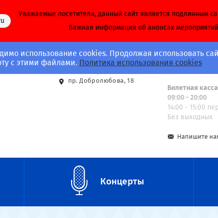
Уважаемые посетители, данный сайт является подлинным с
ru
Важная информация об анонсах мероприяти
димо использование cookies. Продолжая использовать сай
Адрес
Call-центр
оту с этими файлами.
Политика использования cookies
8 (812) 703-40-
ст. м. Спортивная
пр. Добролюбова, 18
Билетная касс
09:00 - 20:00
14:00 - 15:00 п
Без выходных
Напишите на
Концерты